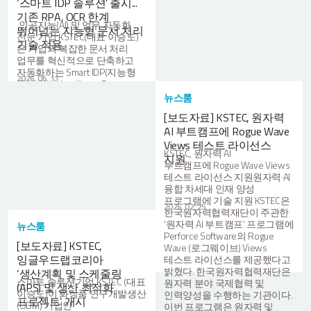
‘스마트 IDP 솔루션’ 출시...
기존 RPA, OCR 한계
인공지능(AI) 및 업무 자동화
뛰어넘는 지능형 문서 처리
전문 기업 KSTEC(대표 이승도)
기술 적용
은 기업의 복잡한 문서 처리
업무를 혁신적으로 단축하고
자동화하는 Smart IDP(지능형
2026. 06. 11
문서 처리, Intelligent Document
Processing) 솔루션을
뉴스룸
출시했다고 밝혔다. 이번에
[보도자료] KSTEC, 원자력
출시한 KSTEC의 스마트 IDP는
AI 부트캠프에 Rogue Wave
기존의 RPA와
OCR(광학문자인식) 기술을
Views 테스트 라이선스
KSTEC, 원자력 AI
넘어, 최신 자연어처리(NLP)와
지원
부트캠프에 Rogue Wave Views
머신러닝(ML) 알고리즘을
테스트 라이선스 지원원자력·AI
결합해 문서의 맥락까지
융합 차세대 인재 양성
이해하는 지능형 자동화
프로그램에 기술 지원 KSTEC은
솔루션이다. 기존에는 사람이
2026. 02. 25
한국원자력협력재단이 주관한
직접 확인하고 입력해야 했던
‘원자력 AI 부트캠프’ 프로그램에
인보이스, 영수증, 계약서,
뉴스룸
Perforce Software의 Rogue
발주서 등 다양한 형태의
[보도자료] KSTEC,
Wave (로그웨이브) Views
비정형 문서에서 핵심 데이터를
잉글우드랩코리아
테스트 라이선스를 제공했다고
스스로 찾아내고 분류 및
밝혔다. 한국원자력협력재단은
추출할 수 있어, 기업의 수작업
‘생산계획 및 스케줄링
스마트 솔루션기업 KSTEC (대표
원자력 분야 국제협력 및
부담을 줄이고 업무 효율을
(APS) 및 생산 최적화
이승도)이 화장품 연구개발생산
인력양성을 수행하는 기관이다.
극대화한다. 또한 스마트 IDP는
프로젝트’ 개시
(ODM) 기업인
이번 프로그램은 원자력 및
문서의 분류(classiffication),