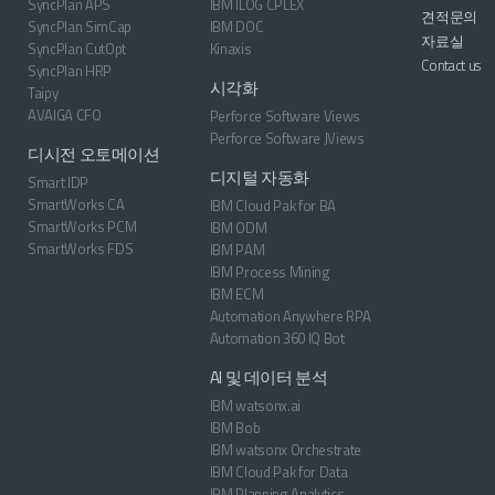
SyncPlan APS
IBM ILOG CPLEX
견적문의
SyncPlan SimCap
IBM DOC
자료실
SyncPlan CutOpt
Kinaxis
Contact us
SyncPlan HRP
시각화
Taipy
AVAIGA CFO
Perforce Software Views
Perforce Software JViews
디시전 오토메이션
디지털 자동화
Smart IDP
SmartWorks CA
IBM Cloud Pak for BA
SmartWorks PCM
IBM ODM
SmartWorks FDS
IBM PAM
IBM Process Mining
IBM ECM
Automation Anywhere RPA
Automation 360 IQ Bot
AI 및 데이터 분석
IBM watsonx.ai
IBM Bob
IBM watsonx Orchestrate
IBM Cloud Pak for Data
IBM Planning Analytics