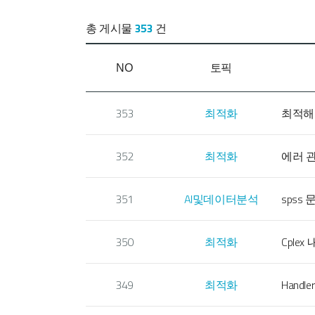
CONTACT US
총 게시물
353
건
토픽
NO
353
최적화
최적해
352
최적화
에러 
351
AI및데이터분석
spss
350
최적화
Cplex 내
349
최적화
Handl