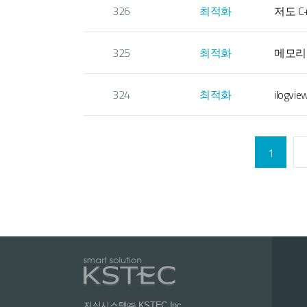
326
최적화
저도 C
325
최적화
메모리
324
최적화
ilog
1
지식시스템㈜ KSTEC Inc.