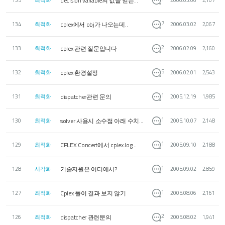
decision variable의 값을 얻는...
135
최적화
2006.03.06
2,107
7
cplex에서 obj가 나오는데..
134
최적화
2006.03.02
2,067
2
cplex 관련 질문입니다
133
최적화
2006.02.09
2,160
5
cplex 환경설정
132
최적화
2006.02.01
2,543
1
dispatcher관련 문의
131
최적화
2005.12.19
1,985
1
solver 사용시 소수점 아래 수치...
130
최적화
2005.10.07
2,148
1
CPLEX Concert에서 cplex.log...
129
최적화
2005.09.10
2,188
1
기술지원은 어디에서?
128
시각화
2005.09.02
2,859
1
Cplex 풀이 결과 보지 않기
127
최적화
2005.08.06
2,161
2
dispatcher 관련문의
126
최적화
2005.08.02
1,941