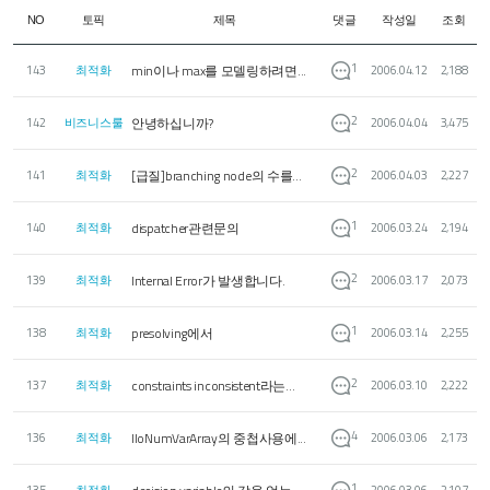
토픽
제목
댓글
작성일
조회
NO
1
min이나 max를 모델링하려면...
143
최적화
2006.04.12
2,188
2
안녕하십니까?
142
비즈니스룰
2006.04.04
3,475
2
[급질]branching node의 수를...
141
최적화
2006.04.03
2,227
1
dispatcher관련문의
140
최적화
2006.03.24
2,194
2
Internal Error가 발생합니다.
139
최적화
2006.03.17
2,073
1
presolving에서
138
최적화
2006.03.14
2,255
2
constraints inconsistent라는...
137
최적화
2006.03.10
2,222
4
IloNumVarArray의 중첩사용에...
136
최적화
2006.03.06
2,173
1