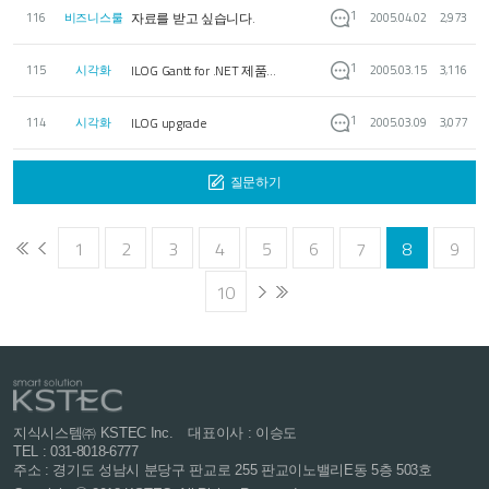
1
자료를 받고 싶습니다.
116
비즈니스룰
2005.04.02
2,973
1
ILOG Gantt for .NET 제품...
115
시각화
2005.03.15
3,116
1
ILOG upgrade
114
시각화
2005.03.09
3,077
질문하기
1
2
3
4
5
6
7
8
9
10
지식시스템㈜ KSTEC Inc.
대표이사 : 이승도
TEL : 031-8018-6777
주소 : 경기도 성남시 분당구 판교로 255
판교이노밸리E동 5층 503호