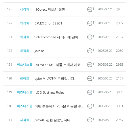
1
IltObject 객체의 회전
125
시각화
2005.07.21
2,965
1
CPLEX Error 32201
124
최적화
2005.07.13
2,377
1
Solver compile 시 에러에 관해
123
최적화
2005.07.11
2,104
1
java api
122
최적화
2005.06.29
2,030
1
Rules for .NET 제품 소개서 자료...
121
비즈니스룰
2005.06.22
2,983
1
cplex MILP관련 문의입니다.
120
최적화
2005.06.20
2,107
1
ILOG Business Rules
119
비즈니스룰
2005.05.23
3,074
1
어떤 부분까지 Rule을 이용할 수...
118
비즈니스룰
2005.05.11
3,301
1
jview에 관한 질문입니다.
117
시각화
2005.05.11
2,764