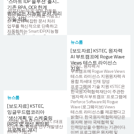
‘스마트 IDP 솔루션’ 출시...
기존 RPA, OCR 한계
인공지능(AI) 및 업무 자동화
뛰어넘는 지능형 문서 처리
전문 기업 KSTEC(대표 이승도)
기술 적용
은 기업의 복잡한 문서 처리
업무를 혁신적으로 단축하고
자동화하는 Smart IDP(지능형
2026. 06. 11
문서 처리, Intelligent Document
Processing) 솔루션을
뉴스룸
출시했다고 밝혔다. 이번에
[보도자료] KSTEC, 원자력
출시한 KSTEC의 스마트 IDP는
AI 부트캠프에 Rogue Wave
기존의 RPA와
OCR(광학문자인식) 기술을
Views 테스트 라이선스
KSTEC, 원자력 AI
넘어, 최신 자연어처리(NLP)와
지원
부트캠프에 Rogue Wave Views
머신러닝(ML) 알고리즘을
테스트 라이선스 지원원자력·AI
결합해 문서의 맥락까지
융합 차세대 인재 양성
이해하는 지능형 자동화
프로그램에 기술 지원 KSTEC은
솔루션이다. 기존에는 사람이
2026. 02. 25
한국원자력협력재단이 주관한
직접 확인하고 입력해야 했던
‘원자력 AI 부트캠프’ 프로그램에
인보이스, 영수증, 계약서,
뉴스룸
Perforce Software의 Rogue
발주서 등 다양한 형태의
[보도자료] KSTEC,
Wave (로그웨이브) Views
비정형 문서에서 핵심 데이터를
잉글우드랩코리아
테스트 라이선스를 제공했다고
스스로 찾아내고 분류 및
밝혔다. 한국원자력협력재단은
추출할 수 있어, 기업의 수작업
‘생산계획 및 스케줄링
스마트 솔루션기업 KSTEC (대표
원자력 분야 국제협력 및
부담을 줄이고 업무 효율을
(APS) 및 생산 최적화
이승도)이 화장품 연구개발생산
인력양성을 수행하는 기관이다.
극대화한다. 또한 스마트 IDP는
프로젝트’ 개시
(ODM) 기업인
이번 프로그램은 원자력 및
문서의 분류(classiffication),