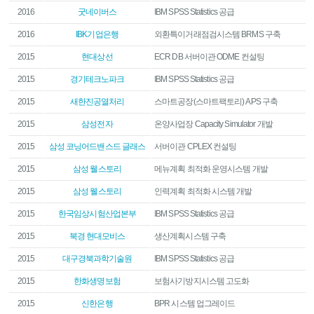
2016
굿네이버스
IBM SPSS Statistics 공급
2016
IBK기업은행
외환특이거래점검시스템 BRMS 구축
2015
현대상선
ECR DB 서버이관 ODME 컨설팅
2015
경기테크노파크
IBM SPSS Statistics 공급
2015
새한진공열처리
스마트공장(스마트팩토리) APS 구축
2015
삼성전자
온양사업장 Capacity Simulator 개발
2015
삼성 코닝어드밴스드 글래스
서버이관 CPLEX 컨설팅
2015
삼성 웰스토리
메뉴계획 최적화 운영시스템 개발
2015
삼성 웰스토리
인력계획 최적화 시스템 개발
2015
한국임상시험산업본부
IBM SPSS Statistics 공급
2015
북경 현대모비스
생산계획시스템 구축
2015
대구경북과학기술원
IBM SPSS Statistics 공급
2015
한화생명보험
보험사기방지시스템 고도화
2015
신한은행
BPR 시스템 업그레이드