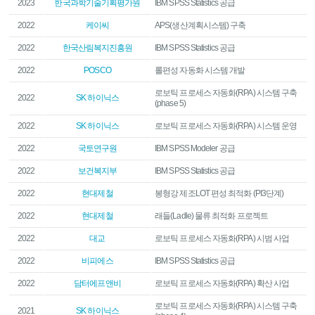
2023
한국과학기술기획평가원
IBM SPSS Statistics 공급
2022
케이씨
APS(생산계획시스템) 구축
2022
한국산림복지진흥원
IBM SPSS Statistics 공급
2022
POSCO
롤편성 자동화 시스템 개발
로보틱 프로세스 자동화(RPA) 시스템 구축
2022
SK 하이닉스
(phase 5)
2022
SK 하이닉스
로보틱 프로세스 자동화(RPA) 시스템 운영
2022
국토연구원
IBM SPSS Modeler 공급
2022
보건복지부
IBM SPSS Statistics 공급
2022
현대제철
봉형강 제조LOT 편성 최적화 (PI3단계)
2022
현대제철
래들(Ladle) 물류 최적화 프로젝트
2022
대교
로보틱 프로세스 자동화(RPA) 시범 사업
2022
비피에스
IBM SPSS Statistics 공급
2022
담터에프앤비
로보틱 프로세스 자동화(RPA) 확산 사업
로보틱 프로세스 자동화(RPA) 시스템 구축
2021
SK 하이닉스