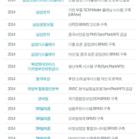
2014
삼성코닝어드밴스드글래스
소결 공정 스케줄링시스템 고도화 컨설팅
가전 부품 SCM Master 플래닝 시스템 구축
2014
삼성전자
(GIView)
2014
삼성생명보험
신FDS BRMS 고도화 구축
2014
삼성전자
중국서안공장 PMS SyncPlant APS 공급
2014
삼성디스플레이
기흥 표준 공정관리 BRMS 구축
2014
삼성디스플레이
아산 및 중국 표준 공정관리 BRMS 구축
북경현대모비스
2014
생산계획 시스템 구축(SyncPlant APS)
기차영부건유한공사
2014
동국제강
후판 소재설계시스템 개선 프로젝트
2014
국방부 합동참모본부
JWSC 분석실험실운용 SyncPlant APS 공급
2014
관세청
국가종합정보망 EDA BRMS 구축
2014
SK텔레콤
상품추천시스템 BRMS 구축
2014
SK텔레콤
오퍼링체계 BRMS 구축
2014
SK텔레콤
비정상영업 통합모니터링 BRMS 구축
2014
SK텔레콤
데이터기반 상품추천 BRMS 구축