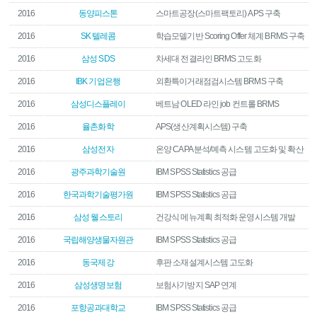
2016
동양피스톤
스마트공장(스마트팩토리) APS 구축
2016
SK 텔레콤
학습모델기반 Scoring Offer 체계 BRMS 구축
2016
삼성 SDS
차세대 전결라인 BRMS 고도화
2016
IBK 기업은행
외환특이거래점검시스템 BRMS 구축
2016
삼성디스플레이
베트남 OLED 라인 job 컨트롤 BRMS
2016
율촌화학
APS(생산계획시스템) 구축
2016
삼성전자
온양 CAPA 분석/예측 시스템 고도화 및 확산
2016
광주과학기술원
IBM SPSS Statistics 공급
2016
한국과학기술평가원
IBM SPSS Statistics 공급
2016
삼성 웰스토리
건강식 메뉴계획 최적화 운영시스템 개발
2016
국립해양생물자원관
IBM SPSS Statistics 공급
2016
동국제강
후판 소재설계시스템 고도화
2016
삼성생명보험
보험사기방지 SAP 연계
2016
포항공과대학교
IBM SPSS Statistics 공급