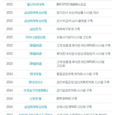
2015
울산의과대학
IBM SPSS Statistics 공급
2015
삼성화재해상보험
장기손사 보상 배당률 시스템 개선
2015
삼성화재해상보험
손사 비급여 심사 플랫폼 구축
2015
삼성전자
재해복구체계 구축
2015
라이나생명보험
보험사기방지시스템 고도화
2015
SK텔레콤
고객 맞춤형 휴대폰 제안 BRMS 시스템 구축
2015
SK텔레콤
휴대폰 대리점 비정상 영업방지 시스템 구축
고객 맞춤형 휴대폰 제안 BRMS 시스템
2015
SK텔레콤
고도화
2014
현대제철
통합공정계획 최적화 시스템 구축
2014
현대모비스
경인부품공장 생산계획최적화 시스템 구축
2014
프로농구연맹(KBL)
경기일정최적화 시스템 구축
2014
신한은행
BPR BRMS 구축
2014
삼성화재해상보험
손해사정 BRMS 고도화 구축