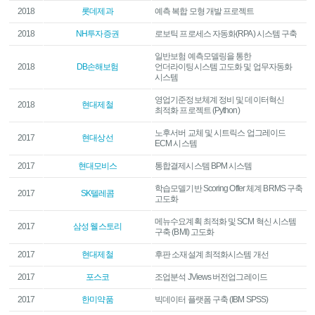
2018
롯데제과
예측 복합 모형 개발 프로젝트
2018
NH투자증권
로보틱 프로세스 자동화(RPA) 시스템 구축
일반보험 예측모델링을 통한
2018
DB손해보험
언더라이팅시스템 고도화 및 업무자동화
시스템
영업기준정보체계 정비 및 데이터혁신
2018
현대제철
최적화 프로젝트 (Python)
노후서버 교체 및 시트릭스 업그레이드
2017
현대상선
ECM 시스템
2017
현대모비스
통합결제시스템 BPM 시스템
학습모델기반 Scoring Offer 체계 BRMS 구축
2017
SK텔레콤
고도화
메뉴수요계획 최적화 및 SCM 혁신 시스템
2017
삼성 웰스토리
구축 (BMI) 고도화
2017
현대제철
후판 소재설계 최적화시스템 개선
2017
포스코
조업분석 JViews 버전업그레이드
2017
한미약품
빅데이터 플랫폼 구축 (IBM SPSS)