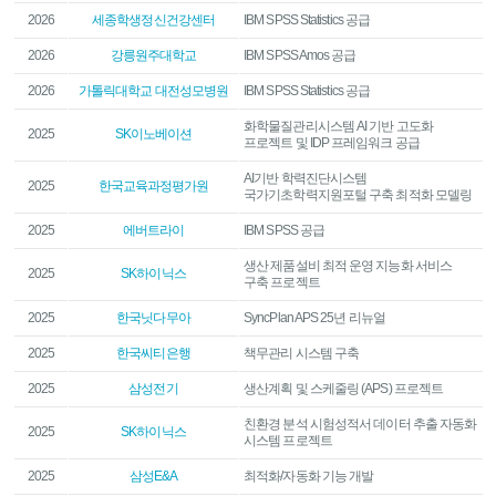
2026
세종학생정신건강센터
IBM SPSS Statistics 공급
2026
강릉원주대학교
IBM SPSS Amos 공급
2026
가톨릭대학교 대전성모병원
IBM SPSS Statistics 공급
화학물질관리시스템 AI 기반 고도화
2025
SK이노베이션
프로젝트 및 IDP 프레임워크 공급
AI기반 학력진단시스템
2025
한국교육과정평가원
국가기초학력지원포털 구축 최적화 모델링
2025
에버트라이
IBM SPSS 공급
생산 제품설비 최적 운영 지능화 서비스
2025
SK하이닉스
구축 프로젝트
2025
한국닛다무아
SyncPlan APS 25년 리뉴얼
2025
한국씨티은행
책무관리 시스템 구축
2025
삼성전기
생산계획 및 스케줄링 (APS) 프로젝트
친환경 분석 시험성적서 데이터 추출 자동화
2025
SK하이닉스
시스템 프로젝트
2025
삼성E&A
최적화/자동화 기능 개발