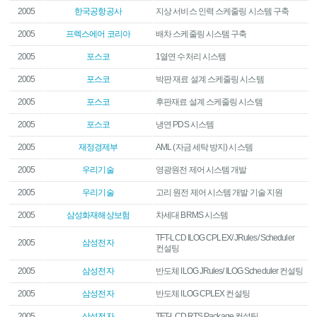
2005
한국공항공사
지상 서비스 인력 스케줄링 시스템 구축
2005
프렉스에어 코리아
배차 스케줄링 시스템 구축
2005
포스코
1열연 수처리 시스템
2005
포스코
박판 재료 설계 스케줄링 시스템
2005
포스코
후판재료 설계 스케줄링 시스템
2005
포스코
냉연 PDS 시스템
2005
재정경제부
AML (자금 세탁 방지) 시스템
2005
우리기술
영광원전 제어 시스템 개발
2005
우리기술
고리 원전 제어 시스템 개발 기술 지원
2005
삼성화재해상보험
차세대 BRMS 시스템
TFT-LCD ILOG CPLEX/ JRules/ Scheduler
2005
삼성전자
컨설팅
2005
삼성전자
반도체 ILOG JRules/ ILOG Scheduler 컨설팅
2005
삼성전자
반도체 ILOG CPLEX 컨설팅
2005
삼성전자
TFT-LCD RTS Package 컨설팅