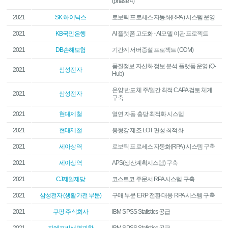
(phase 4)
2021
SK 하이닉스
로보틱 프로세스 자동화(RPA) 시스템 운영
2021
KB국민은행
AI 플랫폼 고도화 - AI모델 이관 프로젝트
2021
DB손해보험
기간계 서버증설 프로젝트 (ODM)
품질정보 자산화 정보 분석 플랫폼 운영 (Q-
2021
삼성전자
Hub)
온양 반도체 주/일간 최적 CAPA 검토 체계
2021
삼성전자
구축
2021
현대제철
열연 자동 충당 최적화 시스템
2021
현대제철
봉형강 제조 LOT 편성 최적화
2021
세아상역
로보틱 프로세스 자동화(RPA) 시스템 구축
2021
세아상역
APS(생산계획시스템) 구축
2021
CJ제일제당
코스트코 주문서 RPA 시스템 구축
2021
삼성전자 (생활가전 부문)
구매 부문 ERP 전환 대응 RPA 시스템 구축
2021
쿠팡 주식회사
IBM SPSS Statistics 공급