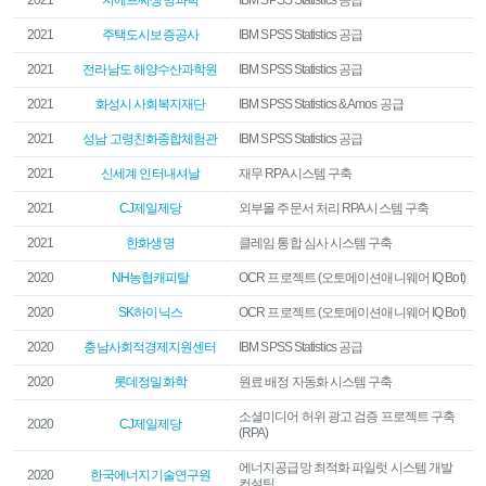
2021
지에프씨생명과학
IBM SPSS Statistics 공급
2021
주택도시보증공사
IBM SPSS Statistics 공급
2021
전라남도 해양수산과학원
IBM SPSS Statistics 공급
2021
화성시 사회복지재단
IBM SPSS Statistics & Amos 공급
2021
성남 고령친화종합체험관
IBM SPSS Statistics 공급
2021
신세계 인터내셔날
재무 RPA 시스템 구축
2021
CJ제일제당
외부몰 주문서 처리 RPA 시스템 구축
2021
한화생명
클레임 통합 심사 시스템 구축
2020
NH농협캐피탈
OCR 프로젝트 (오토메이션애니웨어 IQ Bot)
2020
SK하이닉스
OCR 프로젝트 (오토메이션애니웨어 IQ Bot)
2020
충남사회적경제지원센터
IBM SPSS Statistics 공급
2020
롯데정밀화학
원료 배정 자동화 시스템 구축
소셜미디어 허위 광고 검증 프로젝트 구축
2020
CJ제일제당
(RPA)
에너지공급망 최적화 파일럿 시스템 개발
2020
한국에너지기술연구원
컨설팅