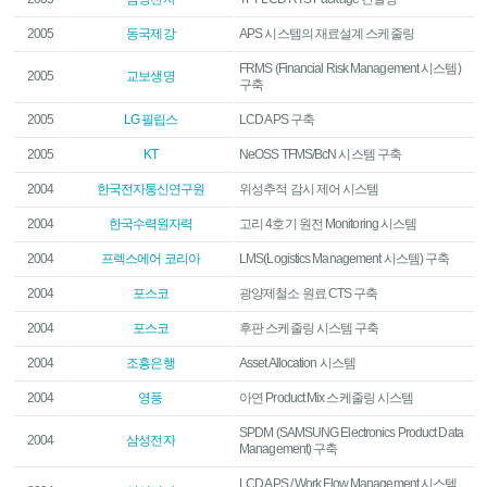
2005
동국제강
APS 시스템의 재료설계 스케줄링
FRMS (Financial Risk Management 시스템)
2005
교보생명
구축
2005
LG 필립스
LCD APS 구축
2005
KT
NeOSS TFMS/BcN 시스템 구축
2004
한국전자통신연구원
위성추적 감시 제어 시스템
2004
한국수력원자력
고리 4호기 원전 Monitoring 시스템
2004
프렉스에어 코리아
LMS(Logistics Management 시스템) 구축
2004
포스코
광양제철소 원료 CTS 구축
2004
포스코
후판 스케줄링 시스템 구축
2004
조흥은행
Asset Allocation 시스템
2004
영풍
아연 Product Mix 스케줄링 시스템
SPDM (SAMSUNG Electronics Product Data
2004
삼성전자
Management) 구축
LCD APS / Work Flow Management 시스템