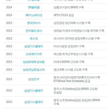
2014
SK텔레콤
상품오더관리 BRMS 구축
2014
SK이노베이션
APS CPLEX 공급
2013
현대모비스
김천공장 생산계획 시스템 구축
2013
한국철도공사
코레일 차세대 여객영업시스템 최적화 구축
2013
포스코
포스피아 3.0 박판 공정계획시스템 구축
2013
삼성디스플레이
아산사업장 공정관리 구축
2013
신세계이마트
계산원 최적근무편성 시스템 구축
2013
삼성화재해상보험
차세대 BRMS 고도화 구축
2013
삼성코닝정밀소재
생산계획 시스템 고도화 구축
중국 서안반도체(SCS) MES 인프라구축
2013
삼성전자
RTS(Real Time Scheduler) 공급
중국 소주(Suzhou)공장 BRMS 고도화
2013
삼성디스플레이
컨설팅
중국 소주(Suzhou)공장 공정관리 BRMS
2013
삼성디스플레이
구축