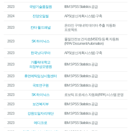
2023
국방기술품질원
IBM SPSS Statistics 공급
2024
진양오일씰
APS(생산계획시스템) 구축
온라인 구매내역 데이터 추출 자동화
2023
칸타 월드패널
프로젝트
물질안전보건자료(MSDS) 등록 자동화
2023
SK 하이닉스
(RPA/ Document Automation)
2023
한국닛다무아
APS(생산계획시스템) 구축
가톨릭대학교
2023
IBM SPSS Statistics 공급
의정부성모병원
2023
휴먼에틱임상시험센터
IBM SPSS Statistics 공급
2023
국토연구원
IBM SPSS Statistics 공급
2023
SK 하이닉스
로보틱 프로세스 자동화(RPA) 시스템 운영
2023
보건복지부
IBM SPSS Statistics 공급
2023
강원도일자리재단
IBM SPSS Statistics 공급
2023
메디크로
IBM SPSS Statistics 공급