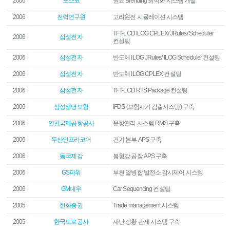
2006
포스코
원료 Blending 최적화 시스템 개발
2006
전력연구원
고리원전 시뮬레이션 시스템
TFT-LCD ILOG CPLEX/ JRules/ Scheduler
2006
삼성전자
컨설팅
2006
삼성전자
반도체 ILOG JRules/ ILOG Scheduler 컨설팅
2006
삼성전자
반도체 ILOG CPLEX 컨설팅
2006
삼성전자
TFT-LCD RTS Package 컨설팅
2006
삼성생명보험
IFDS (보험사기 검출시스템) 구축
2006
인천국제공항공사
운항관리 시스템 RMS 구축
2006
두산인프라코어
건기 본부 APS 구축
2006
동국제강
봉형강 공장 APS 구축
2006
GS파워
부천 열병합 발전소 감시제어 시스템
2006
GM대우
Car Sequencing 컨설팅
2005
한화증권
Trade management 시스템
2005
한국도로공사
재난 상황 관제 시스템 구축