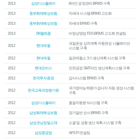
2013
삼성디스플레이
8라인 공정관리 BRMS 구축
2013
동부화재해상보험
차세대 시스템 BRMS 고도화
2013
동부화재해상보험
차세대 BRMS 구축
2013
SK텔레콤
비정상영업 FDS BRMS 고도화 컨설팅
코일운송 상차계획 자동편성 시뮬레이션
2012
현대제철
시스템 구축
2012
현대제철
일관제철소 3기 생산계획 시스템 구축
2012
현대모비스
진천공장 SMT라인 생산계획시스템 구축
2012
한국투자증권
감사시스템 BRMS 구축
국가영어능력평가 검사지 자동 생성 시스템
2012
한국교육과정평가원
구축
2012
삼성디스플레이
품질자동분석시스템 구축
2012
삼성화재해상보험
장기일반 손사 BRMS 구축
2012
삼성코닝정밀소재
소결 및 성형 생산 계획 시스템 구축
2012
삼성중공업
APS PI 컨설팅