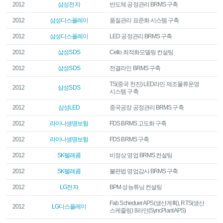
2012
삼성전자
반도체 공정관리 BRMS 구축
2012
삼성디스플레이
품질관리 표준화 시스템 구축
2012
삼성디스플레이
LED 공정관리 BRMS 구축
2012
삼성SDS
Cello 최적화모델링 컨설팅
2012
삼성SDS
전결라인 BRMS 구축
TS(중국 천진) LED라인 제조물류운영
2012
삼성SDS
시스템 구축
2012
삼성LED
중국공장 공정관리 BRMS 구축
2012
라이나생명보험
FDS BRMS 고도화 구축
2012
라이나생명보험
FDS BRMS 구축
2012
SK텔레콤
비정상 영업 BRMS 컨설팅
2012
SK텔레콤
불편법 영업감사 BRMS 구축
2012
LG전자
BPM 성능튜닝 컨설팅
Fab Scheduer APS(생산계획), RTS(생산
2012
LG디스플레이
스케줄링) 8라인(SyncPlant APS)