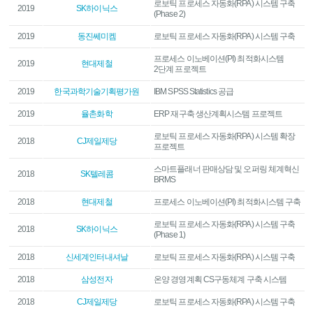
로보틱 프로세스 자동화(RPA) 시스템 구축
2019
SK하이닉스
(Phase 2)
2019
동진쎄미켐
로보틱 프로세스 자동화(RPA) 시스템 구축
프로세스 이노베이션(PI) 최적화시스템
2019
현대제철
2단계 프로젝트
2019
한국과학기술기획평가원
IBM SPSS Statistics 공급
2019
율촌화학
ERP 재구축 생산계획시스템 프로젝트
로보틱 프로세스 자동화(RPA) 시스템 확장
2018
CJ제일제당
프로젝트
스마트플래너 판매상담 및 오퍼링 체계혁신
2018
SK텔레콤
BRMS
2018
현대제철
프로세스 이노베이션(PI) 최적화시스템 구축
로보틱 프로세스 자동화(RPA) 시스템 구축
2018
SK하이닉스
(Phase 1)
2018
신세계인터내셔날
로보틱 프로세스 자동화(RPA) 시스템 구축
2018
삼성전자
온양 경영계획 CS구동체계 구축 시스템
2018
CJ제일제당
로보틱 프로세스 자동화(RPA) 시스템 구축