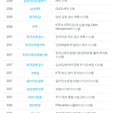
2008
삼성코닝정밀유리
APS 구축
2008
삼성SDI
OLED APS 구축
2008
동국제강
당진 공장 생산 계획 시스템
KTF N-STEP 2단계 상품개발, Order
2008
KTF
Management 시스템
2007
한국조폐공사
전자여권 제조 생산 계획 시스템
2007
한국수력원자력
안양복합화력 발전소 제어 시스템
한국교육과정평가원 문제은행 출제 최적화
2007
한국교육과정평가원
시스템
2007
한국공항공사
김포/김해/제주공항 주기장 배정 시스템
2007
코레일
KTX 괘도 관리 유지보수 시스템
2007
알리안츠생명
알리안츠생명 보험사기인지시스템
2007
삼성생명보험
보험사기방지시스템
2007
방위사업청
무기 체계 통합 사업 관리 시스템
2006
한진해운
PI Business 시뮬레이션 시스템