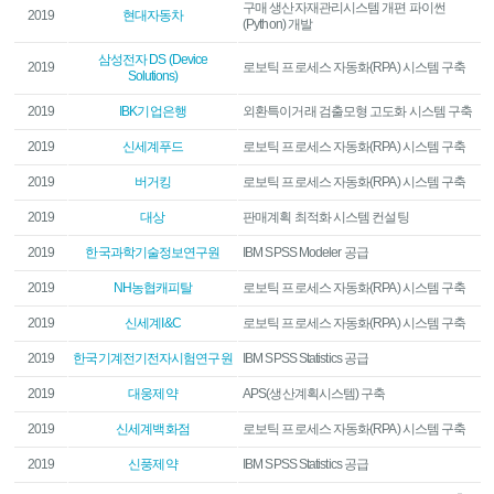
구매 생산자재관리시스템 개편 파이썬
2019
현대자동차
(Python) 개발
삼성전자 DS (Device
2019
로보틱 프로세스 자동화(RPA) 시스템 구축
Solutions)
2019
IBK기업은행
외환특이거래 검출모형 고도화 시스템 구축
2019
신세계푸드
로보틱 프로세스 자동화(RPA) 시스템 구축
2019
버거킹
로보틱 프로세스 자동화(RPA) 시스템 구축
2019
대상
판매계획 최적화 시스템 컨설팅
2019
한국과학기술정보연구원
IBM SPSS Modeler 공급
2019
NH농협캐피탈
로보틱 프로세스 자동화(RPA) 시스템 구축
2019
신세계I&C
로보틱 프로세스 자동화(RPA) 시스템 구축
2019
한국기계전기전자시험연구원
IBM SPSS Statistics 공급
2019
대웅제약
APS(생산계획시스템) 구축
2019
신세계백화점
로보틱 프로세스 자동화(RPA) 시스템 구축
2019
신풍제약
IBM SPSS Statistics 공급