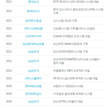
2011
현대상선
ECR 콘테이너 관리 최적화 시스템 개발
중국 강소모비스 램프공장 생산계획 시스템
2011
현대모비스
구축
2011
한국투자증권
신시스템 2단계 구축
2011
차티스손해보험
신보험시스템 구축 룰서비스 컨설팅
2011
신세계이마트
Cashier 인력할당 프로그램 개발
2011
삼성화재해상보험
보상부문 Moral 대응체계 구축
2011
삼성전자
반도체 EDS MOS 시스템 구축
반도체 EDS WAFER 단위 반송 스케줄러
2011
삼성전자
용역 개발
2011
삼성전자
부품협력사 MES 프로젝트 개발
2011
LG디스플레이
P8 3라인 생산계획 최적화 시스템 개발
2010
현대해상보험
보험조사 자동판단시스템
2010
한국전력공사
가격결정 발전계획 최적화 시스템
2010
삼성전자
반도체 PM 스케줄러 개발