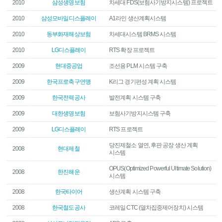
2010
삼성생명보험
차세대 FDS(보험사기방지시스템) 프로젝트
2010
삼성모바일디스플레이
A1라인 생산계획시스템
2010
동부화재해상보험
차세대시스템 BRMS 시스템
2010
LG디스플레이
RTS 확장 프로젝트
2009
현대중공업
조선용 PLM 시스템 구축
2009
한국프로축구연맹
K리그 경기편성 계획 시스템
2009
한국전력공사
발전계획 시스템 구축
2009
대한생명보험
보험사기방지시스템 구축
2009
LG디스플레이
RTS 프로젝트
당진제철소 열연, 후판 공장 생산 계획
2008
현대제철
시스템
OPUS(Optimized Powerful Ultimate Solution)
2008
한진해운
시스템
2008
한국타이어
생산계획 시스템 구축
2008
한국철도공사
코레일 CTC (열차집중제어장치) 시스템