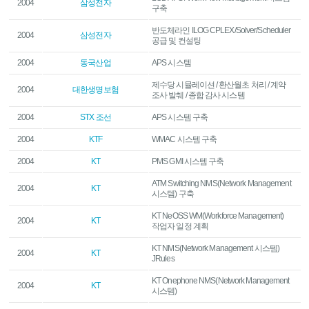
2004
삼성전자
구축
반도체라인 ILOG CPLEX/Solver/Scheduler
2004
삼성전자
공급 및 컨설팅
2004
동국산업
APS 시스템
제수당 시뮬레이션 / 환산월초 처리 / 계약
2004
대한생명보험
조사 발췌 / 종합 감사 시스템
2004
STX 조선
APS 시스템 구축
2004
KTF
WMAC 시스템 구축
2004
KT
PMS GMI 시스템 구축
ATM Switching NMS(Network Management
2004
KT
시스템) 구축
KT NeOSS WM(Workforce Management)
2004
KT
작업자 일정 계획
KT NMS(Network Management 시스템)
2004
KT
JRules
KT Onephone NMS(Network Management
2004
KT
시스템)