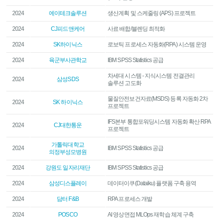
2024
에이테크솔루션
생산계획 및 스케줄링 (APS) 프로젝트
2024
CJ피드앤케어
사료 배합/블렌딩 최적화
2024
SK하이닉스
로보틱 프로세스 자동화(RPA) 시스템 운영
2024
육군부사관학교
IBM SPSS Statistics 공급
차세대 시스템 - 지식시스템 전결관리
2024
삼성SDS
솔루션 고도화
물질안전보건자료(MSDS) 등록 자동화 2차
2024
SK 하이닉스
프로젝트
IFS본부 통합포워딩시스템 자동화 확산 RPA
2024
CJ대한통운
프로젝트
가톨릭대학교
2024
IBM SPSS Statistics 공급
의정부성모병원
2024
강원도 일자리재단
IBM SPSS Statistics 공급
2024
삼성디스플레이
데이터이쿠(Dataiku) 플랫폼 구축 용역
2024
담터 F&B
RPA 프로세스 개발
2024
POSCO
AI 영상면접 MLOps 재학습 체계 구축