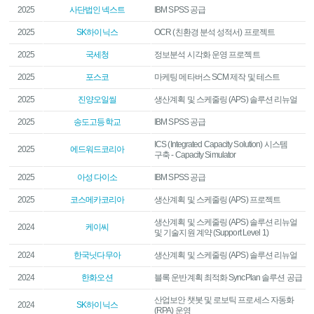
2025
사단법인 넥스트
IBM SPSS 공급
2025
SK하이닉스
OCR (친환경 분석 성적서) 프로젝트
2025
국세청
정보분석 시각화 운영 프로젝트
2025
포스코
마케팅 메타버스 SCM 제작 및 테스트
2025
진양오일씰
생산계획 및 스케줄링 (APS) 솔루션 리뉴얼
2025
송도고등학교
IBM SPSS 공급
ICS (Integrated Capacity Solution) 시스템
2025
에드워드코리아
구축 - Capacity Simulator
2025
아성 다이소
IBM SPSS 공급
2025
코스메카코리아
생산계획 및 스케줄링 (APS) 프로젝트
생산계획 및 스케줄링 (APS) 솔루션 리뉴얼
2024
케이씨
및 기술지원 계약 (Support Level 1)
2024
한국닛다무아
생산계획 및 스케줄링 (APS) 솔루션 리뉴얼
2024
한화오션
블록 운반계획 최적화 SyncPlan 솔루션 공급
산업보안 챗봇 및 로보틱 프로세스 자동화
2024
SK하이닉스
(RPA) 운영