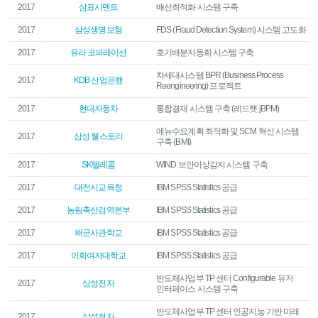
2017
삼표시멘트
배선최적화 시스템 구축
2017
삼성생명보험
FDS (Fraud Detection System) 시스템 고도화
2017
유라 코퍼레이션
호기배분자동화 시스템 구축
차세대시스템 BPR (Business Process
2017
KDB 산업은행
Reengineering) 프로젝트
2017
현대자동차
통합결재 시스템 구축 (레드햇 jBPM)
메뉴수요계획 최적화 및 SCM 혁신 시스템
2017
삼성 웰스토리
구축 (BMI)
2017
SK텔레콤
WIND 보안이상감지 시스템 구축
2017
대전시교육청
IBM SPSS Statistics 공급
2017
농림축산검역본부
IBM SPSS Statistics 공급
2017
해군사관학교
IBM SPSS Statistics 공급
2017
이화여자대학교
IBM SPSS Statistics 공급
반도체사업부 TP 센터 Configurable 유저
2017
삼성전자
인터페이스 시스템 구축
반도체사업부 TP 센터 인공지능 기반 미래
2017
삼성전자