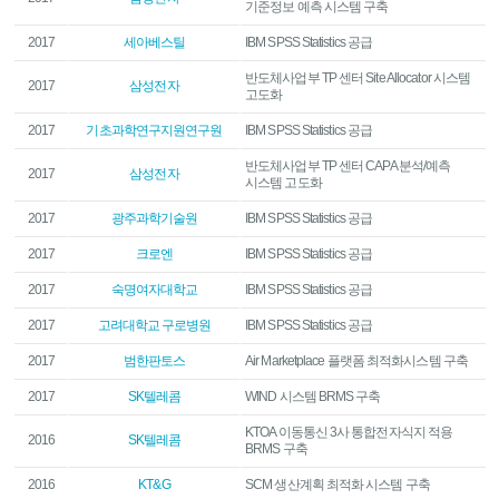
기준정보 예측 시스템 구축
2017
세아베스틸
IBM SPSS Statistics 공급
반도체사업부 TP 센터 Site Allocator 시스템
2017
삼성전자
고도화
2017
기초과학연구지원연구원
IBM SPSS Statistics 공급
반도체사업부 TP 센터 CAPA 분석/예측
2017
삼성전자
시스템 고도화
2017
광주과학기술원
IBM SPSS Statistics 공급
2017
크로엔
IBM SPSS Statistics 공급
2017
숙명여자대학교
IBM SPSS Statistics 공급
2017
고려대학교 구로병원
IBM SPSS Statistics 공급
2017
범한판토스
Air Marketplace 플랫폼 최적화시스템 구축
2017
SK텔레콤
WIND 시스템 BRMS 구축
KTOA 이동통신 3사 통합전자식지 적용
2016
SK텔레콤
BRMS 구축
2016
KT&G
SCM 생산계획 최적화 시스템 구축