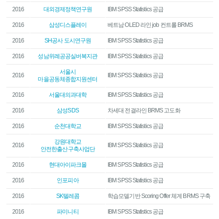
2016
대외경제정책연구원
IBM SPSS Statistics 공급
2016
삼성디스플레이
베트남 OLED 라인 job 컨트롤 BRMS
2016
SH공사 도시연구원
IBM SPSS Statistics 공급
2016
성남위례공공실버복지관
IBM SPSS Statistics 공급
서울시
2016
IBM SPSS Statistics 공급
마을공동체종합지원센터
2016
서울대의과대학
IBM SPSS Statistics 공급
2016
삼성SDS
차세대 전결라인 BRMS 고도화
2016
순천대학교
IBM SPSS Statistics 공급
강원대학교
2016
IBM SPSS Statistics 공급
안전한출산구축사업단
2016
현대아이파크몰
IBM SPSS Statistics 공급
2016
인포피아
IBM SPSS Statistics 공급
2016
SK텔레콤
학습모델기반 Scoring Offer 체계 BRMS 구축
2016
파미니티
IBM SPSS Statistics 공급