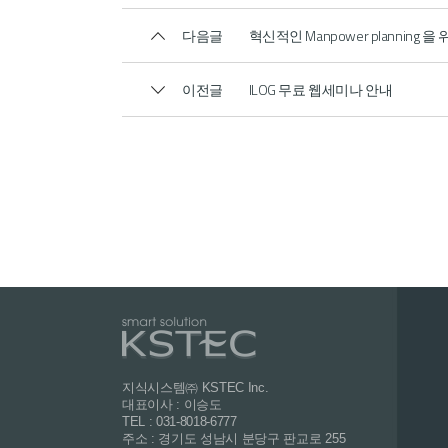
다음글
혁신적인 Manpower plannin
이전글
ILOG 무료 웹세미나 안내
지식시스템㈜ KSTEC Inc.
대표이사 : 이승도
TEL : 031-8018-6777
주소 : 경기도 성남시 분당구 판교로 255