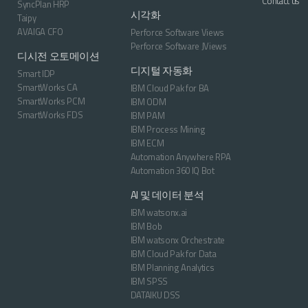
Contact us
SyncPlan HRP
시각화
Taipy
AVAIGA CFO
Perforce Software Views
Perforce Software JViews
디시전 오토메이션
디지털 자동화
Smart IDP
SmartWorks CA
IBM Cloud Pak for BA
SmartWorks PCM
IBM ODM
SmartWorks FDS
IBM PAM
IBM Process Mining
IBM ECM
Automation Anywhere RPA
Automation 360 IQ Bot
AI 및 데이터 분석
IBM watsonx.ai
IBM Bob
IBM watsonx Orchestrate
IBM Cloud Pak for Data
IBM Planning Analytics
IBM SPSS
DATAIKU DSS