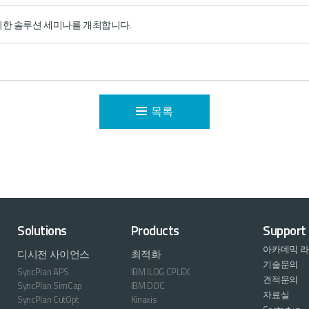
g 을 위한 솔루션 세미나를 개최합니다.
목록
Solutions
Products
Support
아카데믹 
디시전 사이언스
최적화
기술문의
SyncPlan APS
IBM ILOG CPLEX
견적문의
SyncPlan SimCap
IBM DOC
자료실
SyncPlan CutOpt
Kinaxis