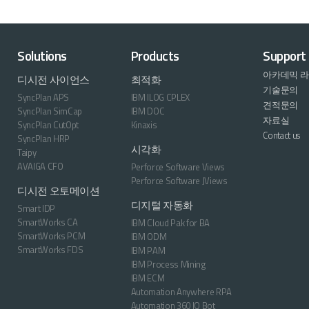
Solutions
Products
Support
아카데믹 
디시전 사이언스
최적화
기술문의
SyncPlan APS
IBM ILOG CPLEX
견적문의
SyncPlan SimCap
IBM DOC
자료실
SyncPlan CutOpt
Kinaxis
Contact us
SyncPlan HRP
시각화
Taipy
AVAIGA CFO
Perforce Software Views
Perforce Software JViews
디시전 오토메이션
디지털 자동화
Smart IDP
SmartWorks CA
IBM Cloud Pak for BA
SmartWorks PCM
IBM ODM
SmartWorks FDS
IBM PAM
IBM Process Mining
IBM ECM
Automation Anywhere RPA
Automation 360 IQ Bot