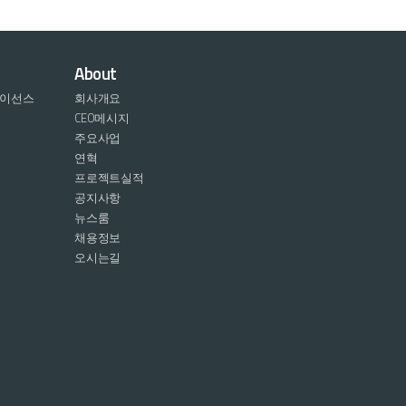
About
라이선스
회사개요
CEO메시지
주요사업
연혁
프로젝트실적
공지사항
뉴스룸
채용정보
오시는길