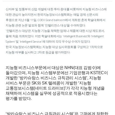
산자부 및 정통부의 산업 개발에 대한 투자 증대를 비롯하여 지능형 비즈니스에
대한 관심이 높아지면서 한국지능정보시스템학회는 매일 경제 신문사의
후원으로 지난 6월 11일, COEX Grand ballroom에서 개최된 춘계 학술대회에서
지능형 관련 논문 발표와 함께 ‘인텔리전스 대상’을 수여하였다.
‘인텔리전스 대상’은 지능형 기능을 채택한 업체나 제품에 대한 시상 제도로서,
올해 처음 개최되었다. 이번 학술대회에서는 ‘Intelligent Business’와 ‘Intelligent
System’ 및 ‘Intelligent Service’ 에 대하여 각각 우수상 수여가 있었다.
한국 지능정보시스템학회는 지능형 대상 심사위원회를 구성하고 1차적으로
지능형 여부를 심사하고 2차로 등급을 평가하였다.
지능형 비즈니스부문에서 대상은 NHN(대표 김범수)에
돌아갔으며, 지능형 시스템부문에선 기업은행과 KSTEC이
개발한 ‘방카슈랑스 비즈니스 규칙관리 시스템’, 지능형
서비스 부문은 SK와 SK 텔레콤이 개발한 ‘지능형
교통정보시스템(네이트 드라이브)’가 각각 지능형 개념을
채택하여 시스템을 실무에 성공적으로 적용시켰다는
평가를 받았다.
‘방카슈랑스 비즈니스 규칙관리 시스템’은 고객에게 적합한