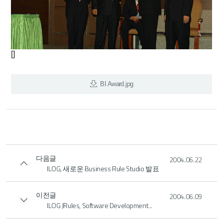
[]
BI Award.jpg
다음글
2004.06.22
ILOG, 새로운 Business Rule Studio 발표
이전글
2004.06.09
ILOG JRules, Software Development...