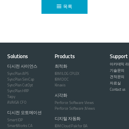
목록
Solutions
Products
Support
아카데믹 
디시전 사이언스
최적화
기술문의
SyncPlan APS
IBM ILOG CPLEX
견적문의
SyncPlan SimCap
IBM DOC
자료실
SyncPlan CutOpt
Kinaxis
Contact us
SyncPlan HRP
시각화
Taipy
AVAIGA CFO
Perforce Software Views
Perforce Software JViews
디시전 오토메이션
디지털 자동화
Smart IDP
SmartWorks CA
IBM Cloud Pak for BA