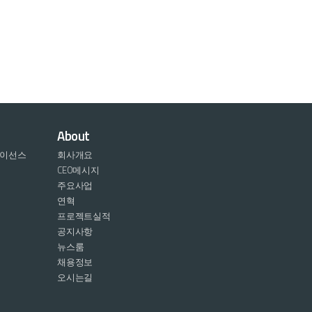
About
라이선스
회사개요
CEO메시지
주요사업
연혁
프로젝트실적
공지사항
뉴스룸
채용정보
오시는길