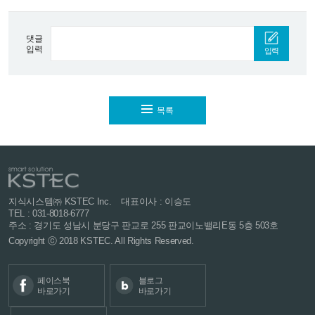
댓글
입력
입력
목록
지식시스템㈜ KSTEC Inc.
대표이사 : 이승도
TEL : 031-8018-6777
주소 : 경기도 성남시 분당구 판교로 255
판교이노밸리E동 5층 503호
Copyright ⓒ 2018 KSTEC. All Rights Reserved.
페이스북
블로그
바로가기
바로가기