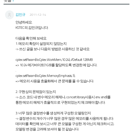
김민규
2011-12-14
안녕하세요.
KSTEC의 김민규입니다.
다음을 확인해 보세요.
1. 메모리 확장이 설정되지 않았는지
-> 쓰신 글을 보니 다음의 방법은 사용하신 것 같네요.
cplex.setParam(IloCplex::WorkMem,1024); //Default 128MB
=> 1024 메가바이트(1GB)를 할당하도록 변경한 예 입니다.
.
cplex.setParam(IloCplex::MemoryEmphasis,1);
=> 메모리 사용을 효율화해서 큰 문제를 풀 수 있습니다.
2. 구현상의 문제점이 있는지
-> 소스 코드 내 변수 메모리 해제나, concert library사용시 env.end()를
통한 메모리 해제가 효율적으로 구현되었는지 체크해야 합니다.
3. 너무 많은 결정변수를 생성하게 구성한 모델링인지
-> 결정변수의 개수가 너무 많은 경우 많은 메모리를 사용하게 됩니다.
데이터를 확인해 보시고 너무 큰 모델을 구성한 게 아닌지 체크하시고,
모델링 변경을 고려해 보셔야 될 것 같습니다.