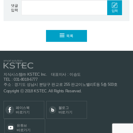
댓글
입력
입력
목록
지식시스템㈜ KSTEC Inc.
대표이사 : 이승도
TEL : 031-8018-6777
주소 : 경기도 성남시 분당구 판교로 255
판교이노밸리E동 5층 503호
Copyright ⓒ 2018 KSTEC. All Rights Reserved.
페이스북
블로그
바로가기
바로가기
유튜브
바로가기