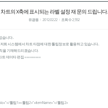
차트의 X축에 표시되는 라벨 설정 재 문의 드립니다.
유광용
2012.02.22
조회수 2,552
맙습니다..
 현재 저희 시스템에서 차트 타점에 대한 툴팁정보로 활용하고 있습니다..
로직을 기재해드리겠습니다.
차트 데이타 편집 =========
hCoilNo+"</툴팁1><툴팁2>"+itemName+"</툴팁2>