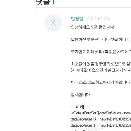
댓글
1
민경현
2012-02-23
안녕하세요. 민경현 입니다.
말씀하신 부분은 데이터 셋을 하나 더
추가한 데이터 셋의 Y축 값은 차트에 
최소값이 있을 경우엔 최소값으로 설
(데이터 값이 없으면 라벨 표시가 되지
아래 소스 코드 참고하시기 바랍니다.
감사합니다.
--- 아 래 ---
IlvDefaultDataSet [] dataSetValues = new 
dataSetValues[0] = new IlvDefaultDataSet
dataSetValues[1] = new IlvDefaultDataSet(