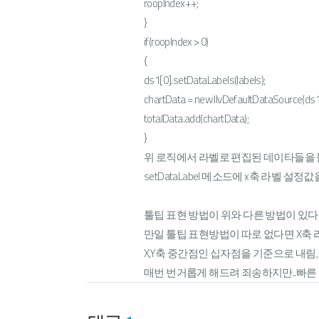
roopIndex++;
}
if(roopIndex > 0)
{
ds1[0].setDataLabels(labels);
chartData = new IlvDefaultDataSource(ds1
totalData.add(chartData);
}
위 로직에서 라벨로 편집된 데이타들을 
setDataLabel 메소드에 x축 라벨 설정
툴팁 표현 방법이 위와 다른 방법이 있다
만일 툴팁 표현방법이 따로 없다면 X축 
X,Y축 중간점인 십자점을 기준으로 내림
매번 번거롭게 해드려 죄송하지만..빠른 