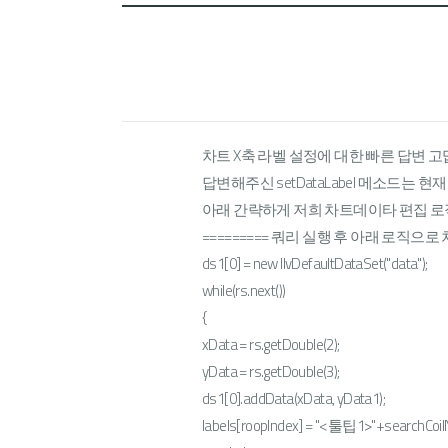
CONTACT US
차트 X축 라벨 설정에 대한 빠른 답변 고
답변해주신 setDataLabel 메소드는
아래 간략하게 저희 차트데이타 편집 
========= 쿼리 실행 후 아래 로직으로 
ds1[0] = new IlvDefaultDataSet("data");
while(rs.next())
{
xData = rs.getDouble(2);
yData = rs.getDouble(3);
ds1[0].addData(xData, yData1);
labels[roopIndex] = "<툴팁1>"+searc