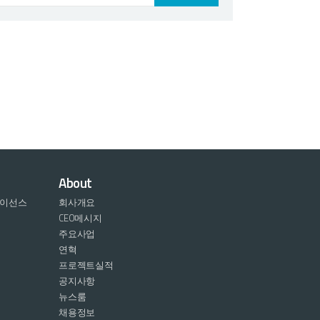
About
라이선스
회사개요
CEO메시지
주요사업
연혁
프로젝트실적
공지사항
뉴스룸
채용정보