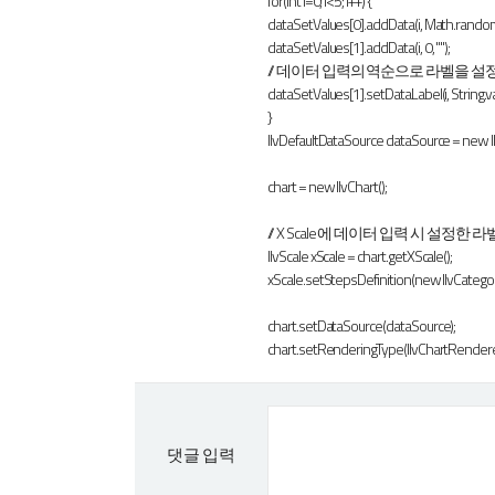
for(int i=0; i<5; i++) {
dataSetValues[0].addData(i, Math.random(
dataSetValues[1].addData(i, 0, "");
// 데이터 입력의 역순으로 라벨을 설
dataSetValues[1].setDataLabel(i, String.va
}
IlvDefaultDataSource dataSource = new I
chart = new IlvChart();
// X Scale 에 데이터 입력 시 설정한
IlvScale xScale = chart.getXScale();
xScale.setStepsDefinition(new IlvCategor
chart.setDataSource(dataSource);
chart.setRenderingType(IlvChartRendere
댓글 입력