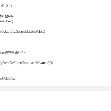
)*10, "");
정해 줍니다.
lueOf(4-i));
lvDefaultDataSource(dataSetValues);
 라벨을 반영해 줍니다.
yStepsDefinition(false, dataSetValues[1]));
r.POLYLINE);