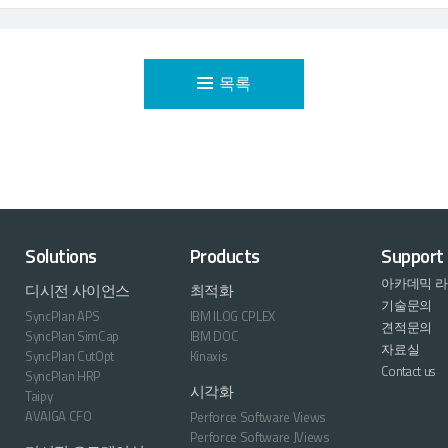
목록
Solutions
Products
Support
아카데믹 
디시전 사이언스
최적화
기술문의
SyncPlan APS
IBM ILOG CPLEX
견적문의
SyncPlan SimCap
IBM DOC
자료실
SyncPlan CutOpt
Kinaxis
Contact us
SyncPlan HRP
시각화
Taipy
AVAIGA CFO
Perforce Software Views
Perforce Software JViews